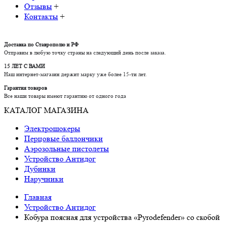
Отзывы
+
Контакты
+
Доставка по Ставрополю и РФ
Отправим в любую точку страны на следующий день после заказа.
15 ЛЕТ С ВАМИ
Наш интернет-магазин держит марку уже более 15-ти лет.
Гарантия товаров
Все наши товары имеют гарантию от одного года
КАТАЛОГ МАГАЗИНА
Электрошокеры
Перцовые баллончики
Аэрозольные пистолеты
Устройство Антидог
Дубинки
Наручники
Главная
Устройство Антидог
Кобура поясная для устройства «Pyrodefender» со скобой