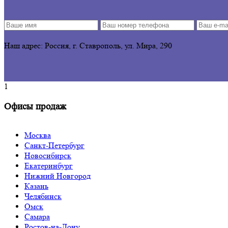
Наш адрес: Россия, г. Ставрополь,
ул. Мира, 290
1
Офисы продаж
Москва
Санкт-Петербург
Новосибирск
Екатеринбург
Нижний Новгород
Казань
Челябинск
Омск
Самара
Ростов-на-Дону