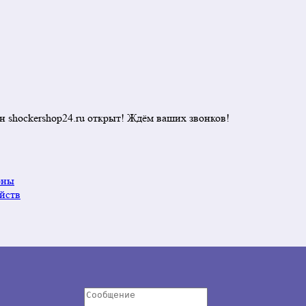
н shockershop24.ru открыт! Ждём ваших звонков!
оны
йств